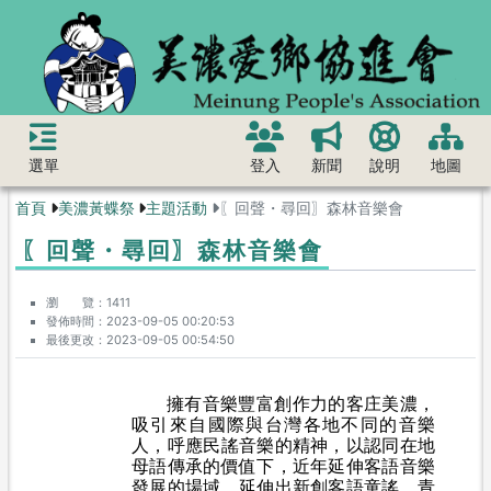
選單
登入
新聞
說明
地圖
首頁
美濃黃蝶祭
主題活動
〖回聲・尋回〗森林音樂會
〖回聲・尋回〗森林音樂會
瀏 覽
1411
發佈時間
2023-09-05 00:20:53
最後更改
2023-09-05 00:54:50
擁有音樂豐富創作力的客庄美濃，
吸引來自國際與台灣各地不同的音樂
人，呼應民謠音樂的精神，以認同在地
母語傳承的價值下，近年延伸客語音樂
發展的場域，延伸出新創客語童謠、青