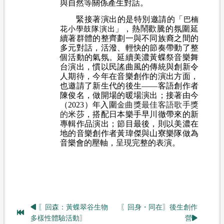
與自然等關係產生對話。
緊接著演出的是特別邀請的「
巴楠
」，熱鬧歡騰的氛圍延
花小學鼓隊演出
續著群體的整齊劃一與不同族裔之間的
多元對話，活潑、輕快的節奏帶動了整
個活動的氣氛。延續美濃黃蝶祭音樂舞
台演出，慣以民謠曲風的傳統與創新令
人期待，今年在音樂創作的演出方面，
也邀請了新生代的後生——客語創作者
陳俊名，做開場的暖場演出；接著由今
（2023）年入圍
金曲獎最佳客語歌手獎
的
米莎，搭配日本樂手早川徹帶來的新
專輯作品演出；節目最後，則以美濃在
地的音樂創作者黃瑋傑與山寮樂隊做為
音樂會的壓軸，呈現完整的表演。
〖回森：黃蝶翠谷生物
〖回身・同在〗後生創作
多樣性體驗活動〗
營