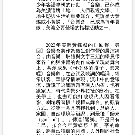
少年客語專輯的行動。「音樂」已然成
為美濃這塊土地上，人們
親近文學、土
地生態與生活的重要媒介，無論是大黃
蝶或小黃蝶，「音
樂會」已成為每年暑
假，美濃必要登場的指標活動之一。
2023年美濃黃蝶祭的〖回聲・尋
回〗音樂會將作為後生創作營的展演舞
台，由音樂、肢體與文字三組的學員帶
來各自的與集體的創作成果呈現於舞台
上，
共創成果《母樹林的孩子，歸來
喔》音樂劇，在台詞及歌詞的唱誦，經
常以客、華語穿插表現，演出中的意識
流，訴說了返鄉議題有個人內省，也有
跟家人、時代背景外界拉扯的部分。在
美學上，也盡可能打破現代人因看電
影、劇場所習慣「鏡框式舞台」的觀看
方式。從第一幕具有掙扎到，歷經人、
家園、自然環境等辯證，到最後「歸來
（guiˊ loiˇ）」，傳達｢返鄉」不是只有
自己。扣合今年黃蝶祭「回」字的命
題，將自己獨處的內圈，與外圈的社會