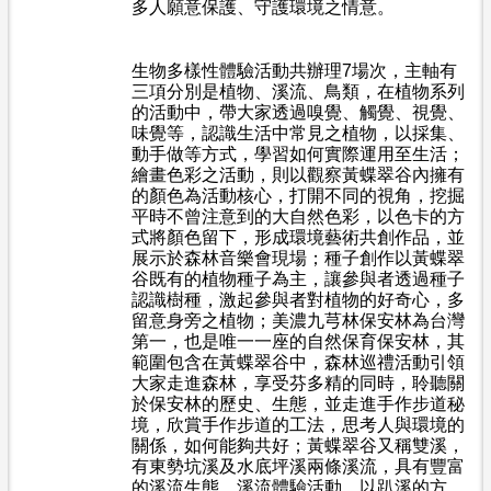
多人願意保護
、守護環境之情意。
生物多樣性體驗活動共辦理7場次，主軸有
三項分別是植物
、溪流、鳥類，在植物系列
的活動中，帶大家透過嗅覺、觸覺、視覺、
味覺等，認識生活中常見之植物，以採集、
動手做等方式，學習如何實際運用至生活；
繪畫色彩之活動，則以觀察黃蝶翠谷內擁有
的顏色為活動核心，打開不同的視角，挖掘
平時不曾注意到的大自然色彩，以色卡的方
式將顏色留下，形成環境藝術共創作品，並
展示於森林音樂會現場；種子創作以黃蝶翠
谷既有的植物種子為主，讓參與者透過種子
認識樹種，激起參與者對植物的好奇心，多
留意身旁之植物；美濃九芎林保安林為台灣
第一，也是唯一一座的自然保育保安林，其
範圍包含在黃蝶翠谷中，森林巡禮活動引領
大家走進森林，享受芬多精的同時，聆聽關
於保安林的歷史、生態，並走進手作步道秘
境，欣賞手作步道的工法，思考人與環境的
關係，如何能夠共好；黃蝶翠谷又稱雙溪，
有東勢坑溪及水底坪溪兩條溪流，具有豐富
的溪流生態，溪流體驗活動，以趴溪的方