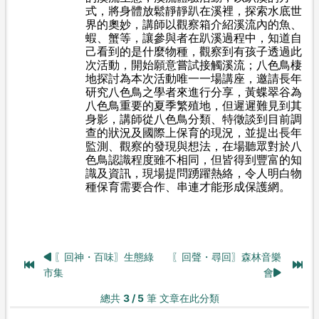
式，將身體放鬆靜靜趴在溪裡，探索水底世
界的奧妙，講師以觀察箱介紹溪流內的魚、
蝦、蟹等，讓參與者在趴溪過程中，知道自
己看到的是什麼物種，觀察到有孩子透過此
次活動，開始願意嘗試接觸溪流；八色鳥棲
地探討為本次活動唯一一場講座，邀請長年
研究八色鳥之學者來進行分享，黃蝶翠谷為
八色鳥重要的夏季繁殖地，但遲遲難見到其
身影，講師從八色鳥分類、特徵談到目前調
查的狀況及國際上保育的現況，並提出長年
監測、觀察的發現與想法，在場聽眾對於八
色鳥認識程度雖不相同，但皆得到豐富的知
識及資訊，現場提問踴躍熱絡，令人明白物
種保育需要合作、串連才能形成保護網。
〖回神・百味〗生態綠
〖回聲・尋回〗森林音樂
市集
會
總共
3 / 5
筆 文章在此分類