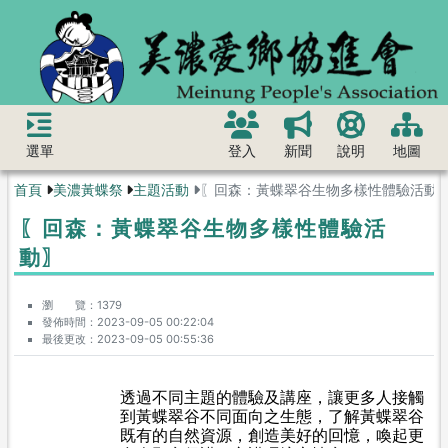
選單
登入
新聞
說明
地圖
首頁
美濃黃蝶祭
主題活動
〖回森：黃蝶翠谷生物多樣性體驗活動
〖回森：黃蝶翠谷生物多樣性體驗活
動〗
瀏 覽
1379
發佈時間
2023-09-05 00:22:04
最後更改
2023-09-05 00:55:36
透過不同主題的體驗及講座，讓更多人接觸
到黃蝶翠谷不同面向之生態，了解黃蝶翠谷
既有的自然資源，
創造美好的回憶，
喚起更