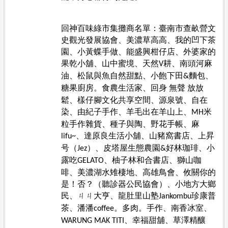
回神百味綠市集攤商名單：
臺南市查畝營文
史觀光發展協會、美濃草高高、我的凹下茶
園、小黃蝶手做、能盛興柑仔店、外婆家的
果乾小舖、山中蜜境、天然
耕、南頭河麻
V
油、松鼠與魚自然甜點、小飽下田
麵包、
&
糖果廚房。食農生活家、回身
無聲
放放
鬆、樣仔腳文化共享空間、源泉號、自在
染、由紀子手作、羊毛出在羊山上、
米
MH
粒手作雜貨、種子與陶、野花手帳、麻
達原良生活小舖、山豬窩書店、上昇
lifu~、
号（
）、皮塔屋生態農園
好林珈琲、小
Jez
&
露吃
柚子林和合書店、獅山咖
GELATO、
啡、美濃湖水雉棲地、高雄鳥會、攸關你的
是！否？（聽診器公民協會）、小地方大鄉
民、ㄐㄐ大亨、龍肚里山塾
珍康普
Jankombu
茶、潘潘
。多肉。手作、南香冰室、
coffee
幸福甜舖、草澤精釀
WARUNG MAK TITI、