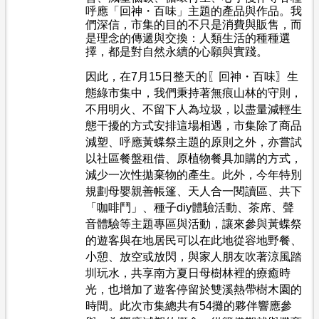
呼應「回神
・
百味」主題的產品與作品。我
們深信，市集的目的不只是消費與販售，而
是理念的傳遞與交換：人類生活的種種選
擇，都是對自然永續的心願與實踐。
因此，在7月15日整天的〖回神
・
百味〗生
態綠市集中，我們秉持著無痕山林的守則，
不用明火、不留下人為垃圾，以盡量減輕生
態干擾的方式安排這場相遇，市集除了商品
減塑、呼應黃蝶祭主題的原則之外，亦嘗試
以社區餐盤租借、原植物餐具加購的方式，
減少一次性拋棄物的產生。此外，今年特別
規劃母嬰親善帳篷、天人合一閱讀區、共下
「咖啡鬥」、種子diy體驗活動、茶席、聲
音體驗等主題專區與活動，讓來參與黃蝶祭
的遊客與在地居民可以在此地從容地野餐、
小憩、放空或放閃，與家人朋友吹著涼風踏
圳玩水，共享南方夏日母樹林裡的療癒時
光，也增加了遊客停留於雙溪熱帶樹木園的
時間。此次市集總共有54攤的夥伴響應參