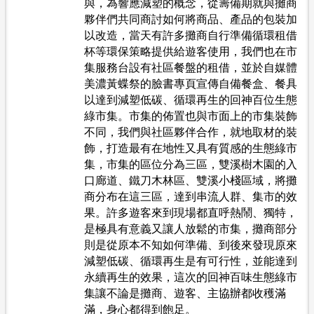
與，為響應減塑的概念，從籌備期就與攤商
夥伴們共同商討如何將商品、產品的包裝加
以改造，當天有許多攤商自行準備循環租借
杯等環保策略提供給遊客使用，我們也在市
集服務台設有社區餐盤的租借，並於自媒體
美濃黃蝶祭的臉書專頁宣傳自備餐盒、餐具
以達到減塑低碳、循環再生的回神百位生態
綠市集。市集的佈置也與市面上的市集裝飾
不同，我們與社區夥伴合作，就地取材的裝
飾，打造最有在地性又具有質感的生態綠市
集，市集的區位分為三區，雙溪樹木園的入
口廊道、鐵刀木林區、雙溪小棧區域，將攤
商分布在這三區，達到串流人群、集市的效
果。許多遊客來到現場都直呼熱鬧、獨特，
是極具有意義又讓人放鬆的市集，攤商部分
則是從原本不知如何準備、到後來發現原來
減塑低碳、循環再生是有可行性，並能達到
永續再生的效果，這次的回神百味生態綠市
集讓不論是攤商、遊客、主協辦都收穫滿
滿，身心都得到飽足。