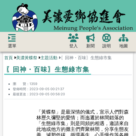
選單
登入
新聞
說明
地圖
首頁
美濃黃蝶祭
主題活動
〖回神・百味〗生態綠市集
〖回神・百味〗生態綠市集
瀏 覽
1359
發佈時間
2023-09-05 00:21:37
最後更改
2023-09-05 00:56:20
「黃蝶祭」是最深情的儀式，宣示人們對森
林歷久彌堅的愛情；而迤邐於林間錯落的
「生態綠市集」則是同頻的相遇，邀請來自
此地或他方的攤主們齊聚林間，分享生態友
善、減塑低碳、循環再生、心手慢作等各種