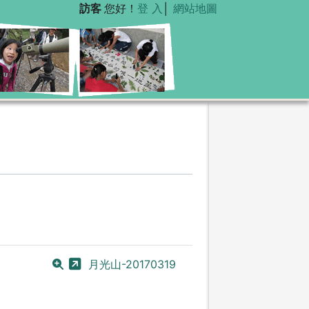
訪客
您好！
登 入
│
網站地圖
月光山-20170319