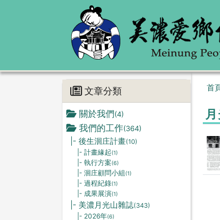
首
文章分類
月
關於我們
(4)
我們的工作
(364)
|- 後生洄庄計畫
(10)
|- 計畫緣起
(1)
|- 執行方案
(6)
|- 洄庄顧問小組
(1)
|- 過程紀錄
(1)
|- 成果展演
(1)
|- 美濃月光山雜誌
(343)
|- 2026年
(6)