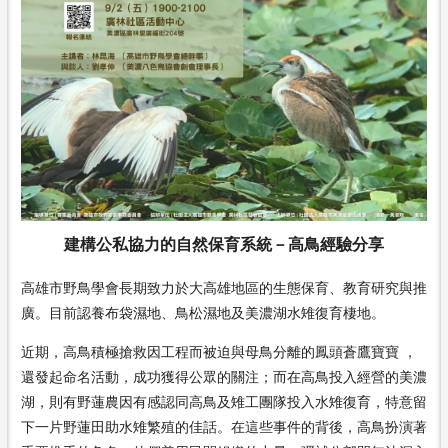
建構公私協力的自然保育系統－高鳥經驗分享
高雄市野鳥學會長期致力於大高雄地區的生態保育、教育研究與推
廣。目前認養布袋濕地、鳥松濕地及美濃湖水雉復育棲地。
近期，高鳥積極搶救因工程而被迫與母鳥分離的鳳頭蒼鷹寶寶 ，
還發起命名活動，成功獲得公眾的關注；而在高鳥投入經營的美濃
湖，則有野蓮農因有感認同高鳥及雉工團隊投入水雉復育，特意留
下一片野蓮田助水雉繁殖的佳話。在這些事件的背後，高鳥扮演著