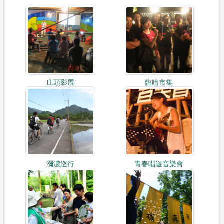
庄頭影展
臨暗市集
瀰濃巡行
青春唱遊音樂會