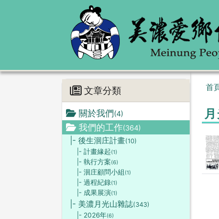
首
文章分類
月
關於我們
(4)
我們的工作
(364)
|- 後生洄庄計畫
(10)
|- 計畫緣起
(1)
|- 執行方案
(6)
|- 洄庄顧問小組
(1)
|- 過程紀錄
(1)
|- 成果展演
(1)
|- 美濃月光山雜誌
(343)
|- 2026年
(6)