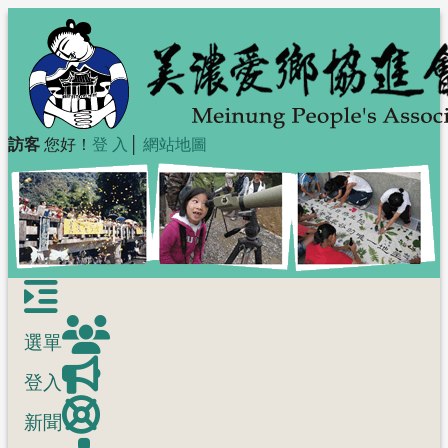
訪客
您好！
登 入
│
網站地圖
選單
登入
新聞