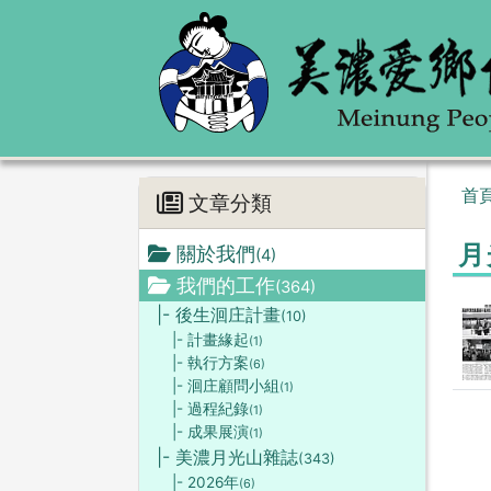
首
文章分類
月
關於我們
(4)
我們的工作
(364)
|- 後生洄庄計畫
(10)
|- 計畫緣起
(1)
|- 執行方案
(6)
|- 洄庄顧問小組
(1)
|- 過程紀錄
(1)
|- 成果展演
(1)
|- 美濃月光山雜誌
(343)
|- 2026年
(6)