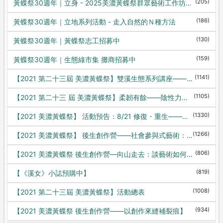
(205)
黃蝶祭30週年｜立身 - 2025美濃黃蝶祭群眾藝術工作坊開放報名
(186)
黃蝶祭30週年｜立地系列活動 - 走入自然的Ｎ種方法
(130)
黃蝶祭30週年｜黃蝶祭志工招募中
(159)
黃蝶祭30週年｜生態綠市集 攤商招募中
(1141)
【2021 第二十三屆 美濃黃蝶祭】雙溪生態系列講座——活動重啟，線上相見
(1105)
【2021 第二十三 屆 美濃黃蝶祭】柔韌有餘——陰性力量工作坊
(1330)
【2021 美濃黃蝶祭】 活動預告：8/21 修復・重生——線上直播音樂會
(1266)
【2021 美濃黃蝶祭】 後生創作營——社會參與式藝術：中國經驗
(806)
【2021 美濃黃蝶祭 後生創作營—向山走去：談藝術如何回應社會】
(819)
【《溪女》小誌預購中】
(1008)
【2021 第二十三屆 美濃黃蝶祭】活動總表
(934)
【2021 美濃黃蝶祭 後生創作營——以創作來縫補裂痕】